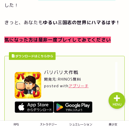
した！
きっと、あなたも
ゆるい三国志の世界にハマるはず！
RPG
ストラテジー
気になった方は是非一度プレイしてみてください
シュミレーション
ダウンロードはこちらから
美少女
バリバリ大作戦
開発元:
RHINOS
無料
posted with
アプリーチ
MENU
RPG
ストラテジー
シュミレーション
美少女