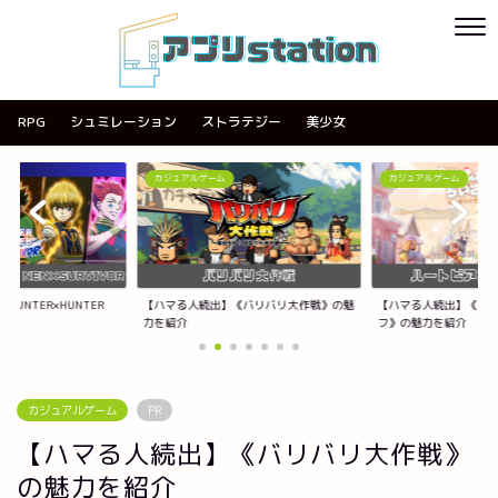
RPG
シュミレーション
ストラテジー
美少女
カジュアルゲーム
カジュアルゲーム
《バリバリ大作戦》の魅
【ハマる人続出】《ハートピアスローライ
【ハマる人続出】《ACE
フ》の魅力を紹介
紹介
カジュアルゲーム
PR
【ハマる人続出】《バリバリ大作戦》
の魅力を紹介