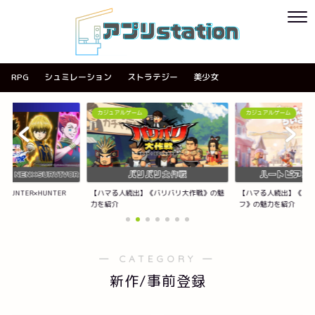
RPG
シュミレーション
ストラテジー
美少女
カジュアルゲーム
カジュアルゲーム
UNTER×HUNTER
【ハマる人続出】《バリバリ大作戦》の魅
【ハマる人続出】《ハ
力を紹介
フ》の魅力を紹介
― CATEGORY ―
新作/事前登録