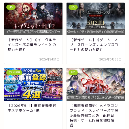
RPG
RPG
【新作ゲーム】《イーヴルテ
【新作ゲーム】《ゲーム・オ
イルズ～不思議ランド～》の
ブ・スローンズ：キングスロ
魅力を紹介
ード》の魅力を紹介
2026年6月1日
2026年5月28日
まとめ記事
RPG
【2026年5月】事前登録受付
【事前登録開始】≪ドラゴン
中スマホゲーム4選
ブラッド：スレイヤーズ学院
≫最新情報まとめ｜配信日・
特典・ゲーム内容を徹底解
説！