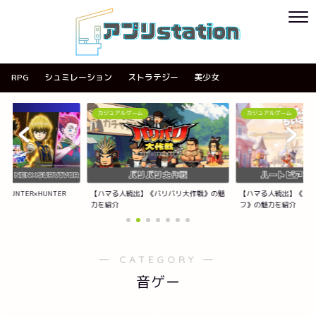
RPG
シュミレーション
ストラテジー
美少女
カジュアルゲーム
カジュアルゲーム
UNTER×HUNTER
【ハマる人続出】《バリバリ大作戦》の魅
【ハマる人続出】《ハ
力を紹介
フ》の魅力を紹介
― CATEGORY ―
音ゲー