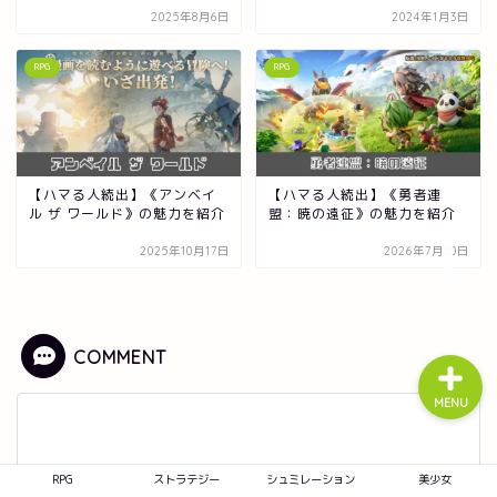
2025年8月6日
2024年1月3日
RPG
RPG
RPG
ストラテジー
【ハマる人続出】《アンベイ
【ハマる人続出】《勇者連
シュミレーション
ル ザ ワールド》の魅力を紹介
盟：暁の遠征》の魅力を紹介
2025年10月17日
2026年7月30日
美少女
COMMENT
MENU
RPG
ストラテジー
シュミレーション
美少女