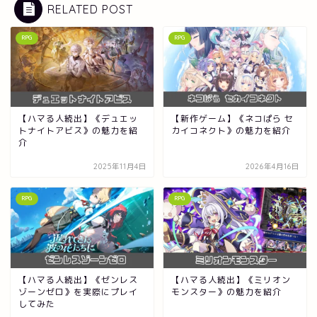
RELATED POST
RPG
RPG
【ハマる人続出】《デュエッ
【新作ゲーム】《ネコぱら セ
トナイトアビス》の魅力を紹
カイコネクト》の魅力を紹介
介
2025年11月4日
2026年4月16日
RPG
RPG
【ハマる人続出】《ゼンレス
【ハマる人続出】《ミリオン
ゾーンゼロ》を実際にプレイ
モンスター》の魅力を紹介
してみた