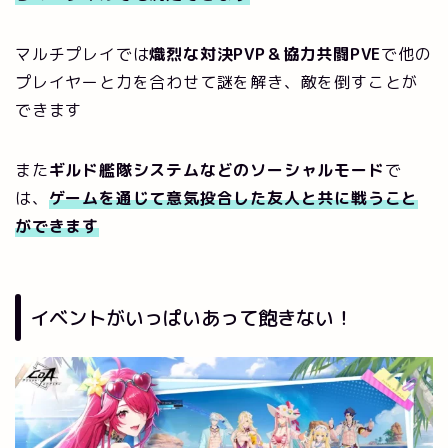
マルチプレイでは
熾烈な対決PVP＆協力共闘PVE
で他の
プレイヤーと力を合わせて謎を解き、敵を倒すことが
できます
また
ギルド艦隊システムなどのソーシャルモード
で
は、
ゲームを通じて意気投合した友人と共に戦うこと
ができます
イベントがいっぱいあって飽きない！