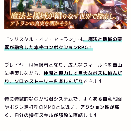
「クリスタル・オブ・アトラン」は
、魔法と機械の要
素が融合した本格コンボクションRPG！
プレイヤーは冒険者となり、広大なフィールドを自由
に探索しながら、
仲間と協力して巨大なボスに挑んだ
り、ソロでストーリーを楽しんだり
できます
特に特徴的なのが戦闘システムで、よくある自動戦闘
やボタン連打型のMMOとは違い、
アクション性が高
く、自分の操作スキルが勝敗に直結
します