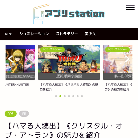
RPG
シュミレーション
ストラテジー
美少女
カジュアルゲーム
カジュアルゲーム
《バリバリ大作戦》の魅
【ハマる人続出】《ハートピアスローライ
【ハマる人続出】《ACE
フ》の魅力を紹介
紹介
RPG
PR
【ハマる人続出】《クリスタル・オ
ブ・アトラン》の魅力を紹介