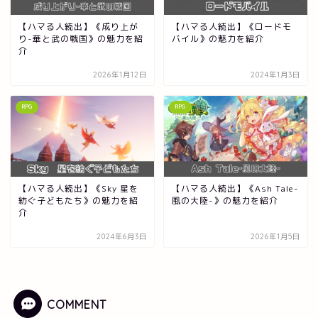
【ハマる人続出】《成り上が
【ハマる人続出】《ロードモ
り-華と武の戦国》の魅力を紹
バイル》の魅力を紹介
介
2026年1月12日
2024年1月3日
RPG
RPG
【ハマる人続出】《Sky 星を
【ハマる人続出】《Ash Tale-
紡ぐ子どもたち》の魅力を紹
風の大陸-》の魅力を紹介
介
2024年6月3日
2026年1月5日
COMMENT