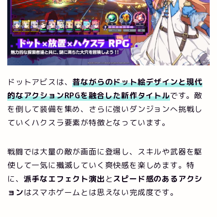
ドットアビスは、
昔ながらのドット絵デザインと現代
的なアクションRPGを融合した新作タイトル
です。敵
を倒して装備を集め、さらに強いダンジョンへ挑戦し
ていくハクスラ要素が特徴となっています。
戦闘では大量の敵が画面に登場し、スキルや武器を駆
使して一気に殲滅していく爽快感を楽しめます。特
に、
派手なエフェクト演出
と
スピード感のあるアクシ
ョン
はスマホゲームとは思えない完成度です。