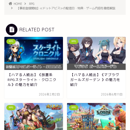
HOME
RPG
【事前登録開始】≪ドットアビス≫の配信日・特典・ゲーム内容を徹底解説
RELATED POST
RPG
RPG
【ハマる人続出】《放置系
【ハマる人続出】《マブラヴ
RPGスターライト・クロニク
ガールズガーデン 》の魅力を
ル》の魅力を紹介
紹介
2026年2月2日
2026年6月11日
RPG
RPG