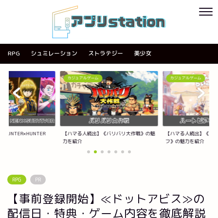
RPG
シュミレーション
ストラテジー
美少女
カジュアルゲーム
カジュアルゲーム
《バリバリ大作戦》の魅
【ハマる人続出】《ハートピアスローライ
【ハマる人続出】《ACE
フ》の魅力を紹介
紹介
RPG
PR
【事前登録開始】≪ドットアビス≫の
配信日・特典・ゲーム内容を徹底解説