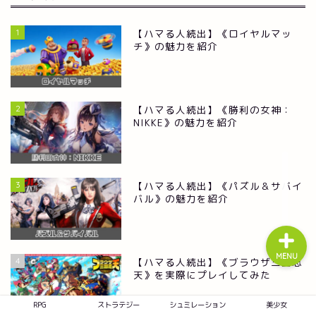
1
【ハマる人続出】《ロイヤルマッ
チ》の魅力を紹介
RPG
ストラテジー
2
【ハマる人続出】《勝利の女神：
NIKKE》の魅力を紹介
シュミレーション
美少女
3
【ハマる人続出】《パズル＆サバイ
バル》の魅力を紹介
MENU
4
【ハマる人続出】《ブラウザ三国志
天》を実際にプレイしてみた
RPG
ストラテジー
シュミレーション
美少女