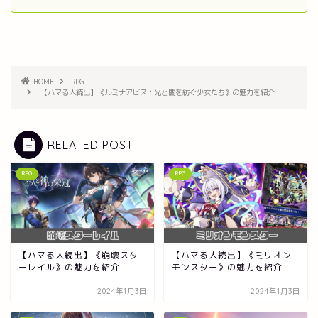
HOME
RPG
【ハマる人続出】《ルミナアビス：光と闇を紡ぐ少女たち》の魅力を紹介
RELATED POST
RPG
RPG
【ハマる人続出】《崩壊スタ
【ハマる人続出】《ミリオン
ーレイル》の魅力を紹介
モンスター》の魅力を紹介
2024年1月3日
2024年1月3日