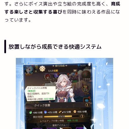
す。さらにボイス演出や立ち絵の完成度も高く、
育成
する楽しさと収集する喜び
を同時に味わえる作品にな
っています。
放置しながら成長できる快適システム