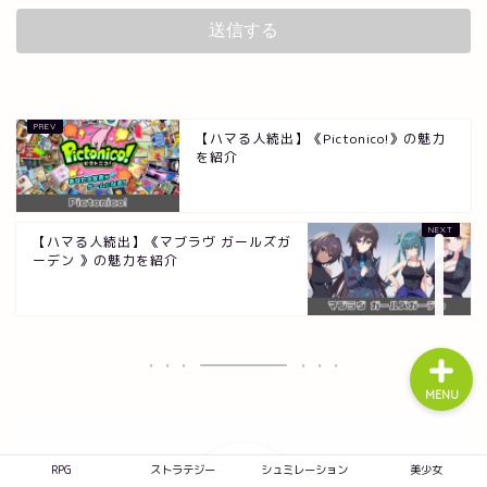
RPG
【ハマる人続出】《Pictonico!》の魅力
ストラテジー
を紹介
シュミレーション
【ハマる人続出】《マブラヴ ガールズガ
ーデン 》の魅力を紹介
美少女
MENU
RPG
ストラテジー
シュミレーション
美少女