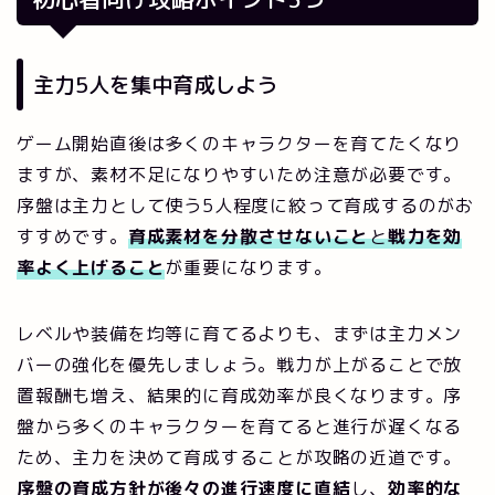
主力5人を集中育成しよう
ゲーム開始直後は多くのキャラクターを育てたくなり
ますが、素材不足になりやすいため注意が必要です。
序盤は主力として使う5人程度に絞って育成するのがお
すすめです。
育成素材を分散させないこと
と
戦力を効
率よく上げること
が重要になります。
レベルや装備を均等に育てるよりも、まずは主力メン
バーの強化を優先しましょう。戦力が上がることで放
置報酬も増え、結果的に育成効率が良くなります。序
盤から多くのキャラクターを育てると進行が遅くなる
ため、主力を決めて育成することが攻略の近道です。
序盤の育成方針が後々の進行速度に直結
し、
効率的な