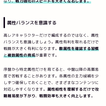
なり、
戦力強化のスピードを大きく左右します
。
属性バランスを意識する
高レアキャラクターだけで編成するのではなく、属性
バランスも意識しましょう。属性有利を取れるだけで
戦闘が大きく有利になります。
敵属性を確認する習慣
と
複数属性の育成
が重要です。
序盤から特定属性だけを育てると、中盤以降の高難易
度で苦戦することがあります。各属性の主力候補を少
しずつ確保しておくことで、さまざまなコンテンツに
対応しやすくなります。
属性相性を理解するだけで攻
略難易度が下がり
、
戦闘効率も大きく向上します
。