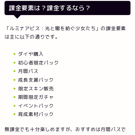
課金要素は？課金するなら？
「ルミナアビス：光と闇を紡ぐ少女たち」の課金要素
は主に以下の通りです。
ダイヤ購入
初心者限定パック
月間パス
成長支援パック
限定スキン販売
期間限定ガチャ
イベントパック
育成素材パック
無課金でも十分楽しめますが、おすすめは月間パスで