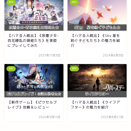
RPG
RPG
【ハマる人続出】《放置少女-
【ハマる人続出】《Sky 星を
百花繚乱の萌姫たち》を実際
紡ぐ子どもたち》の魅力を紹
にプレイしてみた
介
2025年11月3日
2024年6月3日
RPG
RPG
【新作ゲーム】《ピクセルブ
【ハマる人続出】《ライフア
レイブ》攻略＆レビュー
フター》の魅力を紹介
2026年5月11日
2025年8月27日