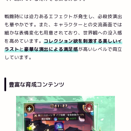
戦闘時には迫力あるエフェクトが発生し、必殺技演出
も華やかです。また、キャラクターとの交流画面では
細かな表情変化も用意されており、世界観への没入感
を高めています。
コレクション欲を刺激する美しいイ
ラスト
と
豪華な演出による満足感
が高いレベルで両立
しています。
豊富な育成コンテンツ