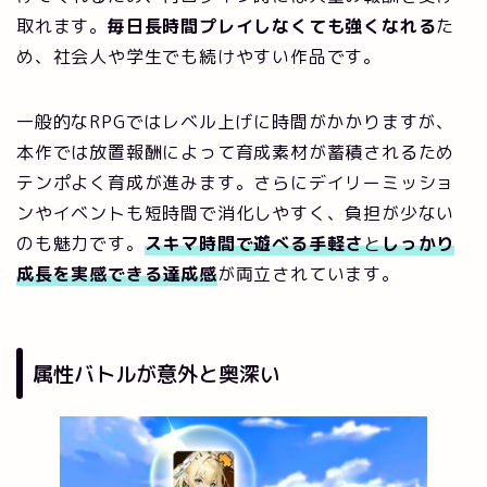
取れます。
毎日長時間プレイしなくても強くなれる
た
め、社会人や学生でも続けやすい作品です。
一般的なRPGではレベル上げに時間がかかりますが、
本作では放置報酬によって育成素材が蓄積されるため
テンポよく育成が進みます。さらにデイリーミッショ
ンやイベントも短時間で消化しやすく、負担が少ない
のも魅力です。
スキマ時間で遊べる手軽さ
と
しっかり
成長を実感できる達成感
が両立されています。
属性バトルが意外と奥深い