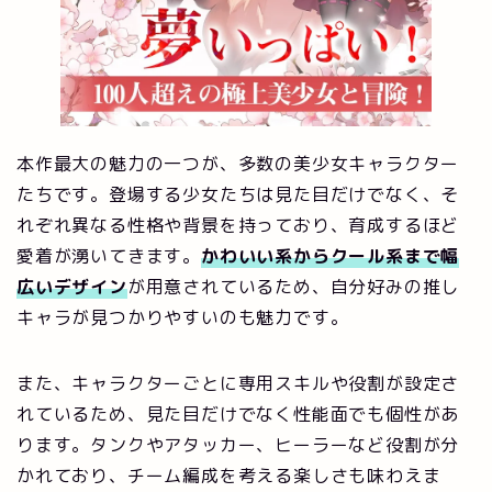
本作最大の魅力の一つが、多数の美少女キャラクター
たちです。登場する少女たちは見た目だけでなく、そ
れぞれ異なる性格や背景を持っており、育成するほど
愛着が湧いてきます。
かわいい系からクール系まで幅
広いデザイン
が用意されているため、自分好みの推し
キャラが見つかりやすいのも魅力です。
また、キャラクターごとに専用スキルや役割が設定さ
れているため、見た目だけでなく性能面でも個性があ
ります。タンクやアタッカー、ヒーラーなど役割が分
かれており、チーム編成を考える楽しさも味わえま