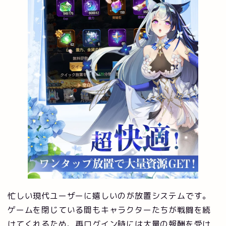
忙しい現代ユーザーに嬉しいのが放置システムです。
ゲームを閉じている間もキャラクターたちが戦闘を続
けてくれるため、再ログイン時には大量の報酬を受け