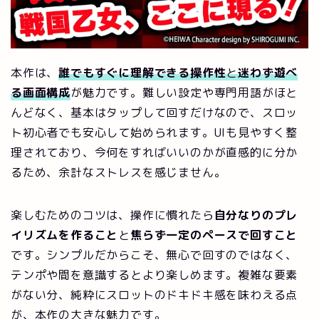
本作は、
誰でもすぐに理解できる操作性
と
迷わず遊べ
る画面構成
が魅力です。難しい設定や専門用語がほと
んどなく、基本はタップして回すだけなので、スロッ
ト初心者でも安心して始められます。UIも見やすく整
理されており、今何をすればいいのかが直感的に分か
るため、余計なストレスを感じません。
楽しむためのコツは、操作に慣れたら
自分なりのプレ
イリズムを作ること
と
焦らず一定のペースで回すこと
です。シンプルだからこそ、無心で回すのではなく、
テンポや間を意識するとより楽しめます。複雑な要素
がない分、純粋にスロットのドキドキ感を味わえる点
が、本作の大きな魅力です。