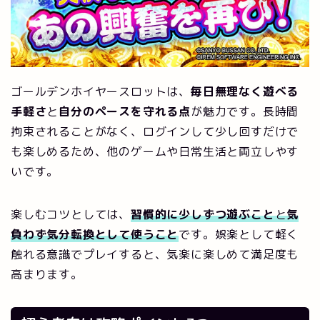
ゴールデンホイヤースロットは、
毎日無理なく遊べる
手軽さ
と
自分のペースを守れる点
が魅力です。長時間
拘束されることがなく、ログインして少し回すだけで
も楽しめるため、他のゲームや日常生活と両立しやす
いです。
楽しむコツとしては、
習慣的に少しずつ遊ぶこと
と
気
負わず気分転換として使うこと
です。娯楽として軽く
触れる意識でプレイすると、気楽に楽しめて満足度も
高まります。