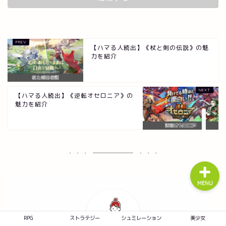
RPG
【ハマる人続出】《杖と剣の伝説》の魅
力を紹介
ストラテジー
【ハマる人続出】《逆転オセロニア》の
シュミレーション
魅力を紹介
美少女
MENU
RPG
ストラテジー
シュミレーション
美少女