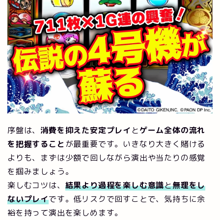
序盤は、
消費を抑えた安定プレイ
と
ゲーム全体の流れ
を把握すること
が最重要です。いきなり大きく賭ける
よりも、まずは少額で回しながら演出や当たりの感覚
を掴みましょう。
楽しむコツは、
結果より過程を楽しむ意識
と
無理をし
ないプレイ
です。低リスクで回すことで、気持ちに余
裕を持って演出を楽しめます。