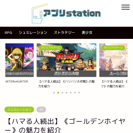
RPG
シュミレーション
ストラテジー
美少女
カジュアルゲーム
カジュアルゲーム
《バリバリ大作戦》の魅
【ハマる人続出】《ハートピアスローライ
【ハマる人続出】《ACE
フ》の魅力を紹介
紹介
シュミレーション
PR
【ハマる人続出】《ゴールデンホイヤ
ー》の魅力を紹介