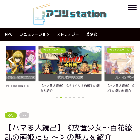
RPG
シュミレーション
ストラテジー
美少女
カジュアルゲーム
カジュアルゲーム
UNTER×HUNTER
【ハマる人続出】《バリバリ大作戦》の魅
【ハマる人続出】《ハ
力を紹介
フ》の魅力を紹介
RPG
PR
【ハマる人続出】《放置少女～百花繚
乱の萌姫たち ～》の魅力を紹介