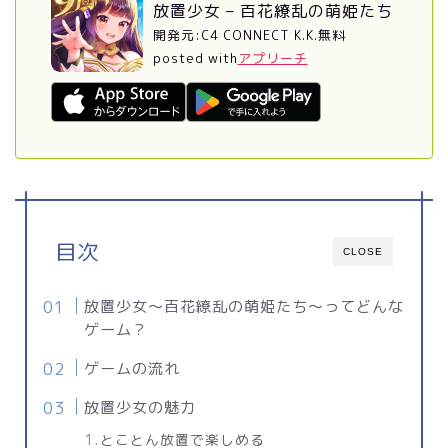
放置少女 – 百花繚乱の萌姫たち
開発元:
C4 CONNECT K.K.
無料
posted with
アプリーチ
目次
CLOSE
放置少女～百花繚乱の萌姫たち～ってどんな
ゲーム？
ゲームの流れ
放置少女の魅力
とことん放置で楽しめる