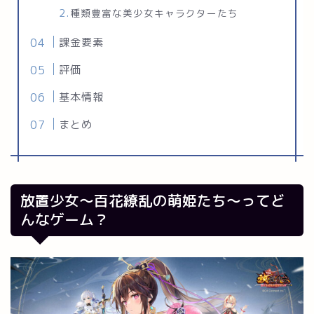
種類豊富な美少女キャラクターたち
課金要素
評価
基本情報
まとめ
放置少女～百花繚乱の萌姫たち～ってど
んなゲーム？