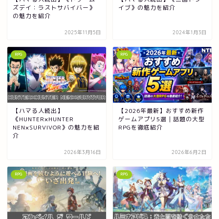
ズデイ：ラストサバイバー》
イブ》の魅力を紹介
の魅力を紹介
2025年11月5日
2024年1月3日
RPG
RPG
【ハマる人続出】
【2026年最新】おすすめ新作
《HUNTER×HUNTER
ゲームアプリ5選｜話題の大型
NEN×SURVIVOR》の魅力を紹
RPGを徹底紹介
介
2026年3月16日
2026年6月2日
RPG
RPG