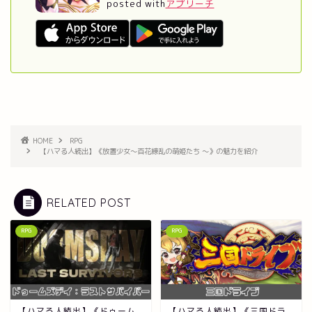
posted with
アプリーチ
HOME
RPG
【ハマる人続出】《放置少女～百花繚乱の萌姫たち ～》の魅力を紹介
RELATED POST
RPG
RPG
【ハマる人続出】《ドゥーム
【ハマる人続出】《三国ドラ