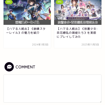
RPG
RPG
【ハマる人続出】《崩壊スタ
【ハマる人続出】《放置少女-
ーレイル》の魅力を紹介
百花繚乱の萌姫たち》を実際
にプレイしてみた
2024年1月3日
2025年11月3日
COMMENT