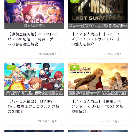
【事前登録開始】≪ドットア
【ハマる人続出】《ドゥーム
ビス≫の配信日・特典・ゲー
ズデイ：ラストサバイバー》
ム内容を徹底解説
の魅力を紹介
2026年5月21日
2025年11月5日
RPG
RPG
【ハマる人続出】《FAIRY
【ハマる人続出】《東京リベ
TAIL 魔導士クロニクル》の魅
ンジャーズ UNLIMITED》の魅
力を紹介
力を紹介
2025年12月11日
2026年3月26日