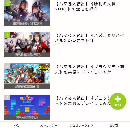
2
【ハマる人続出】《勝利の女神：
NIKKE》の魅力を紹介
RPG
3
【ハマる人続出】《パズル＆サバイ
ストラテジー
バル》の魅力を紹介
シュミレーション
4
【ハマる人続出】《ブラウザ三国志
天》を実際にプレイしてみた
美少女
5
【ハマる人続出】《ブロックブラス
ト》を実際にプレイしてみた
MENU
RPG
ストラテジー
シュミレーション
美少女