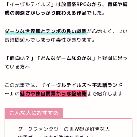
「イーヴルテイルズ」は
放置系RPGながら、育成や編
成の奥深さがしっかり味わえる作品
でした。
ダークな世界観とテンポの良い戦闘
が心地よく、つい
長時間遊んでしまう中毒性があります。
「面白い？」「どんなゲームなのかな」
と疑問に思っ
ている方へ
この記事では、
『イーヴルテイルズ～不思議ランド
～』
の
魅力や独自要素
から序盤攻略
まで紹介します！
こんな人におすすめ
・ダークファンタジーの世界観が好きな人