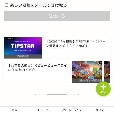
新しい投稿をメールで受け取る
RPG
ストラテジー
【2026年7月最新】TIPSTARキャンペー
ン情報まとめ｜今すぐ参加し...
シュミレーション
美少女
【ハマる人続出】《ピューピュースライ
ム 》の魅力を紹介
MENU
RPG
ストラテジー
シュミレーション
美少女