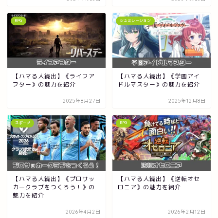
RPG
シュミレーション
【ハマる人続出】《ライフア
【ハマる人続出】《学園アイ
フター》の魅力を紹介
ドルマスター》の魅力を紹介
2025年8月27日
2025年12月8日
スポーツ
RPG
【ハマる人続出】《プロサッ
【ハマる人続出】《逆転オセ
カークラブをつくろう！》の
ロニア》の魅力を紹介
魅力を紹介
2026年4月2日
2026年2月12日