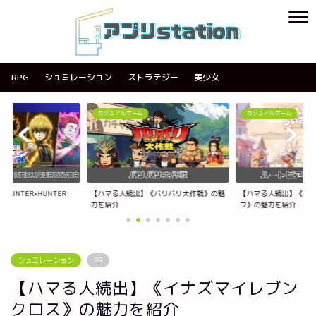
RPG
シュミレーション
ストラテジー
美少女
カジュアルゲーム
カジュアルゲーム
《バリバリ大作戦》の魅
【ハマる人続出】《ハートピアスローライ
【ハマる人続出】《ACE
フ》の魅力を紹介
紹介
シュミレーション
PR
【ハマる人続出】《イナズマイレブン
クロス》の魅力を紹介