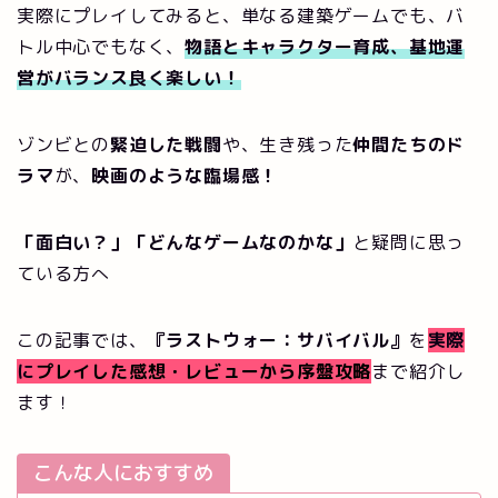
実際にプレイしてみると、単なる建築ゲームでも、バ
トル中心でもなく、
物語とキャラクター育成、基地運
営がバランス良く楽しい！
ゾンビとの
緊迫した戦闘
や、生き残った
仲間たちのド
ラマ
が、
映画のような臨場感！
「面白い？」「どんなゲームなのかな」
と疑問に思っ
ている方へ
この記事では、
『ラストウォー：サバイバル』
を
実際
に
プレイした感想・レビューから序盤攻略
まで紹介し
ます！
こんな人におすすめ