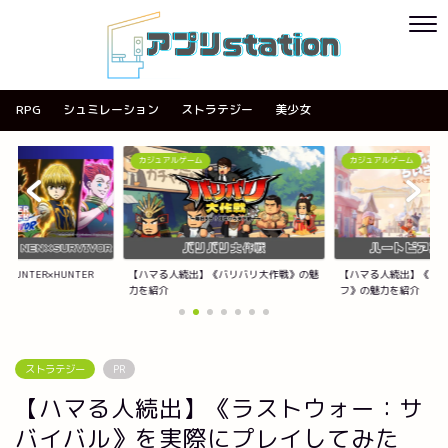
RPG
シュミレーション
ストラテジー
美少女
カジュアルゲーム
カジュアルゲーム
】《バリバリ大作戦》の魅
【ハマる人続出】《ハートピアスローライ
【ハマる人続出】《AC
フ》の魅力を紹介
紹介
ストラテジー
PR
【ハマる人続出】《ラストウォー：サ
バイバル》を実際にプレイしてみた