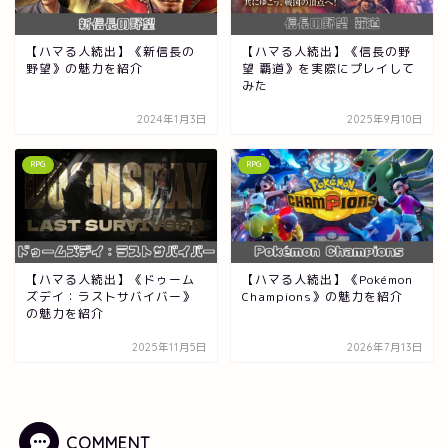
【ハマる人続出】《新信長の
【ハマる人続出】《信長の野
野望》の魅力を紹介
望 覇道》を実際にプレイして
みた
2024年1月3日
2025年9月10日
RPG
RPG
【ハマる人続出】《ドゥーム
【ハマる人続出】《Pokémon
ズデイ：ラストサバイバー》
Champions》の魅力を紹介
の魅力を紹介
2025年11月5日
2026年7月13日
COMMENT