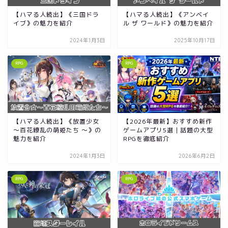
【ハマる人続出】《三国ドラ
【ハマる人続出】《アンベイ
イブ》の魅力を紹介
ル ザ ワールド》の魅力を紹介
2024年1月3日
2025年10月17日
RPG
RPG
【ハマる人続出】《放置少女
【2026年最新】おすすめ新作
～百花繚乱の萌姫たち ～》の
ゲームアプリ5選｜話題の大型
魅力を紹介
RPGを徹底紹介
2024年1月3日
2026年6月2日
RPG
RPG