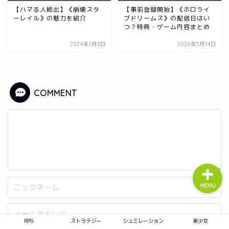
【ハマる人続出】《崩壊スタ
【事前登録開始】《ホロライ
ーレイル》の魅力を紹介
ブドリームス》の配信日はい
つ？特典・ゲーム内容まとめ
RPG
2024年1月3日
2026年5月14日
ストラテジー
COMMENT
シュミレーション
美少女
MENU
RPG
ストラテジー
シュミレーション
美少女