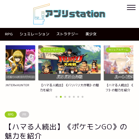
RPG
シュミレーション
ストラテジー
美少女
カジュアルゲーム
カジュアルゲーム
NTER×HUNTER
【ハマる人続出】《バリバリ大作戦》の魅
【ハマる人続出】《ハー
力を紹介
フ》の魅力を紹介
RPG
PR
【ハマる人続出】《ポケモンGO》の
魅力を紹介