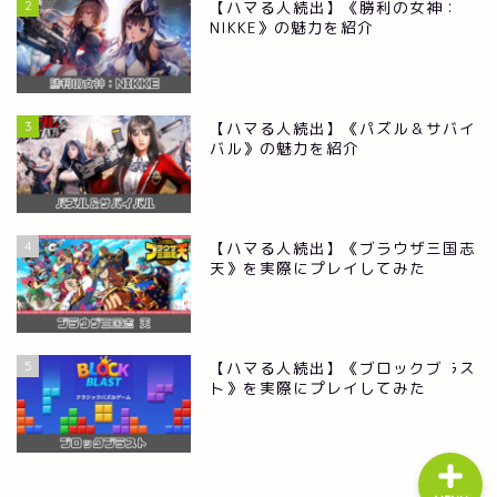
2
【ハマる人続出】《勝利の女神：
NIKKE》の魅力を紹介
3
【ハマる人続出】《パズル＆サバイ
バル》の魅力を紹介
RPG
4
【ハマる人続出】《ブラウザ三国志
ストラテジー
天》を実際にプレイしてみた
シュミレーション
5
【ハマる人続出】《ブロックブラス
美少女
ト》を実際にプレイしてみた