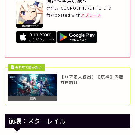
原神～空月の歌～
開発元:
COGNOSPHERE PTE. LTD.
無料
posted with
アプリーチ
【ハマる人続出】《原神》の魅
力を紹介
崩壊：スターレイル