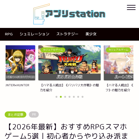
RPG
シュミレーション
ストラテジー
美少女
カジュアルゲーム
カジュアルゲーム
UNTER×HUNTER
【ハマる人続出】《バリバリ大作戦》の魅
【ハマる人続出】《ハ
力を紹介
フ》の魅力を紹介
まとめ記事
PR
【2026年最新】おすすめRPGスマホ
ゲーム5選｜初心者からやり込み派ま