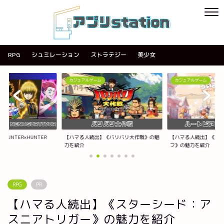
RPG
シュミレーション
ストラテジー
美少女
カジュアルゲーム
カジュアルゲーム
《バリバリ大作戦》の魅
【ハマる人続出】《ハートピアスローライ
【ハマる人続出】《ACE
フ》の魅力を紹介
紹介
RPG
PR
【ハマる人続出】《スターシード：ア
スニアトリガー》の魅力を紹介