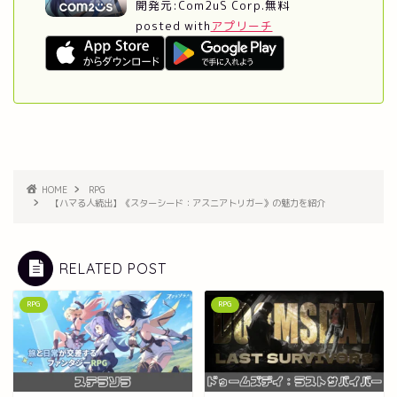
開発元:
Com2uS Corp.
無料
posted with
アプリーチ
HOME
RPG
【ハマる人続出】《スターシード：アスニアトリガー》の魅力を紹介
RELATED POST
RPG
RPG