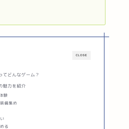
CLOSE
ってどんなゲーム？
の魅力を紹介
体験
い装備集め
高
しい
しめる