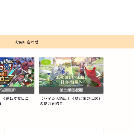
ー
お問い合わせ
RPG
RPG
】《逆転オセロニ
【ハマる人続出】《杖と剣の伝説》
【ハマる人続
介
の魅力を紹介
ーライト・クロ