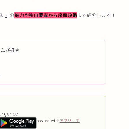
ス
』
の
魅力や独自要素
から序盤攻略
まで紹介します！
ームが好き
い
surgence
posted with
アプリーチ