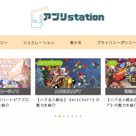
ジー
シュミレーション
美少女
プライバシーポリシ
カジュアルゲーム
RPG
《ハートピアスロ
【ハマる人続出】《ACECRAFT》の
【ハマる人続出
を紹介
魅力を紹介
ア》の魅力を紹