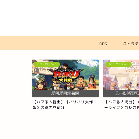
RPG
ストラテ
カジュアルゲーム
カジュアルゲーム
【ハマる人続出】《バリバリ大作
【ハマる人続出】
NEN×S...
戦》の魅力を紹介
ーライフ》の魅力