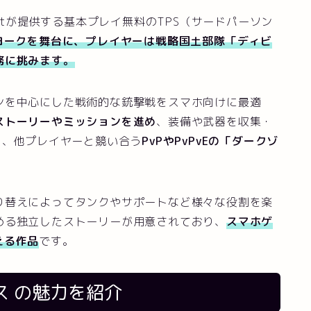
oftが提供する基本プレイ無料のTPS（サードパーソン
ヨークを舞台に、プレイヤーは戦略国土部隊「ディビ
務に挑みます。
ンを中心にした戦術的な銃撃戦をスマホ向けに最適
ストーリーやミッションを進め
、装備や武器を収集・
く、他プレイヤーと競い合う
PvPやPvPvEの「ダークゾ
り替えによってタンクやサポートなど様々な役割を楽
める独立したストーリーが用意されており、
スマホゲ
える作品
です。
ス
の魅力を紹介