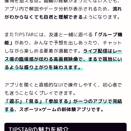
獲得を狙える点。競輪の経験がまったくない人でも、
アプリ内で解説やデータ分析が表示されるため、
流れ
がわからなくても自然と理解できる
ようになります。
またTIPSTARには、友達と一緒に遊べる
「グループ機
能」
があり、みんなで予想を出しあったり、チャット
しながら楽しめる要素が満載です。
ライブ配信はレー
ス場の臨場感が伝わる高画質映像で、まるで現地にい
るような盛り上がりを味わえます。
アプリを開くと直感的なUIで操作しやすく、初心者で
も迷うことなくプレイできます。
「遊ぶ」「見る」「参加する」が一つのアプリで完結
する
、スポーツ×ゲームの新体験アプリです。
TIPSTARの魅力を紹介