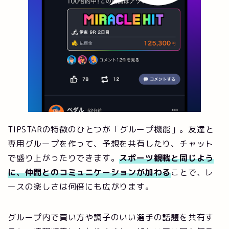
TIPSTARの特徴のひとつが「グループ機能」。友達と
専用グループを作って、予想を共有したり、チャット
で盛り上がったりできます。
スポーツ観戦と同じよう
に、仲間とのコミュニケーションが加わる
ことで、レ
ースの楽しさは何倍にも広がります。
グループ内で買い方や調子のいい選手の話題を共有す