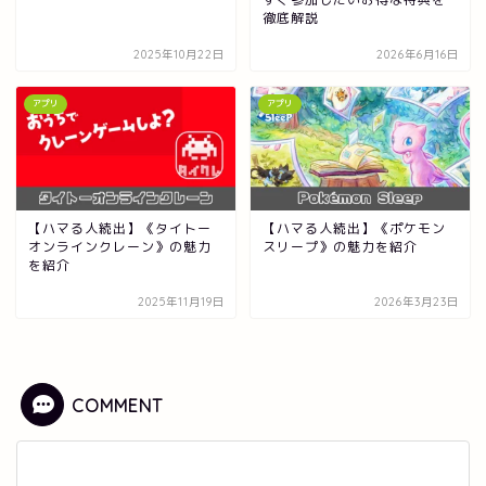
徹底解説
2025年10月22日
2026年6月16日
アプリ
アプリ
【ハマる人続出】《タイトー
【ハマる人続出】《ポケモン
オンラインクレーン》の魅力
スリープ》の魅力を紹介
を紹介
2025年11月19日
2026年3月23日
COMMENT