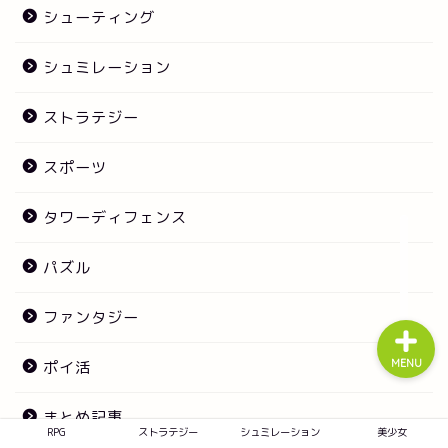
シューティング
シュミレーション
RPG
ストラテジー
ストラテジー
スポーツ
シュミレーション
タワーディフェンス
美少女
パズル
ファンタジー
MENU
ポイ活
まとめ記事
RPG
ストラテジー
シュミレーション
美少女