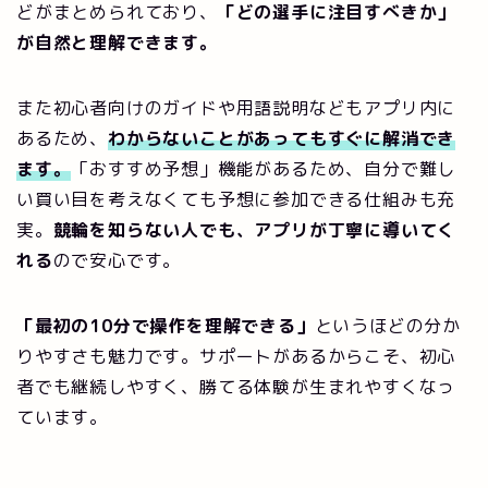
どがまとめられており、
「どの選手に注目すべきか」
が自然と理解できます。
また初心者向けのガイドや用語説明などもアプリ内に
あるため、
わからないことがあってもすぐに解消でき
ます。
「おすすめ予想」機能があるため、自分で難し
い買い目を考えなくても予想に参加できる仕組みも充
実。
競輪を知らない人でも、アプリが丁寧に導いてく
れる
ので安心です。
「最初の10分で操作を理解できる」
というほどの分か
りやすさも魅力です。サポートがあるからこそ、初心
者でも継続しやすく、勝てる体験が生まれやすくなっ
ています。