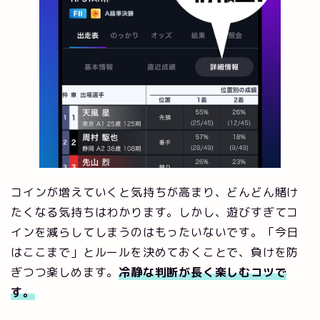
コインが増えていくと気持ちが高まり、どんどん賭け
たくなる気持ちはわかります。しかし、遊びすぎてコ
インを減らしてしまうのはもったいないです。「今日
はここまで」とルールを決めておくことで、負けを防
ぎつつ楽しめます。
冷静な判断が長く楽しむコツで
す。