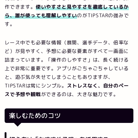
作できます。
使いやすさと見やすさを徹底しているか
ら、誰が使っても理解しやすい
のがTIPSTARの強みで
す。
レース中でも必要な情報（展開、選手データ、倍率な
ど）が見やすく、予想に必要な要素がすべて一画面に
詰まっています。「操作のしやすさ」は、長く続ける
上で非常に重要です。アプリがごちゃごちゃしている
と、遊ぶ気が失せてしまうこともありますが、
TIPSTARは常にシンプル。
ストレスなく、自分のペー
スで予想や観戦
ができるのは、大きな魅力です。
楽しむためのコツ