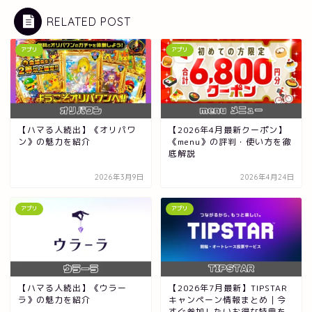
RELATED POST
アプリ
アプリ
【ハマる人続出】《オリパワ
【2026年4月最新クーポン】
ン》の魅力を紹介
《menu》の評判・使い方を徹
底解説
2026年3月9日
2026年4月24日
アプリ
アプリ
【ハマる人続出】《ウラー
【2026年7月最新】TIPSTAR
ラ》の魅力を紹介
キャンペーン情報まとめ｜今
すぐ参加したいお得な特典を