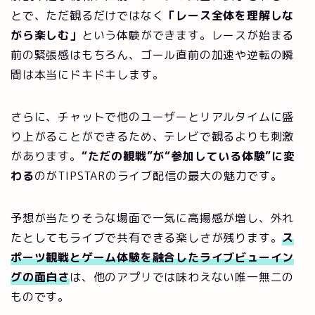
とで、ただ観るだけではなく
「レース全体を理解しな
がら楽しむ」
という体験ができます。レースが始まる
前の緊張感はもちろん、ゴール直前の加速や逆転の瞬
間は本当にドキドキします。
さらに、チャットで他のユーザーとリアルタイムに盛
り上がることができるため、テレビで観るよりも刺激
があります。
“ただの観戦”が“参加している体験”に変
わる
のがTIPSTARのライブ配信の最大の魅力です。
予想が当たりそうな場面で一気に高揚感が増し、外れ
たとしてもライブで共有できる楽しさが残ります。
ス
ポーツ観戦とゲーム体験を融合したライブビューイン
グの面白さ
は、他のアプリでは味わえない唯一無二の
ものです。