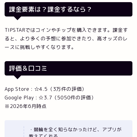
課金要素は？課金するなら？
TIPSTARではコインやチップを購入できます。課金す
ると、より多くの予想に参加できたり、高オッズのレ
ースに挑戦しやすくなります。
評価＆口コミ
App Store : ☆4.5（3万件の評価）
Google Play : ☆3.7（5050件の評価）
※2026年6月時点
・競輪を全く知らなかったけど、アプリが
教えてくれる