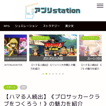
RPG
シュミレーション
ストラテジー
美少女
カジュアルゲーム
カジュアルゲーム
《バリバリ大作戦》の魅
【ハマる人続出】《ハートピアスローライ
【ハマる人続出】《ACE
フ》の魅力を紹介
紹介
スポーツ
PR
【ハマる人続出】《プロサッカークラ
ブをつくろう！》の魅力を紹介