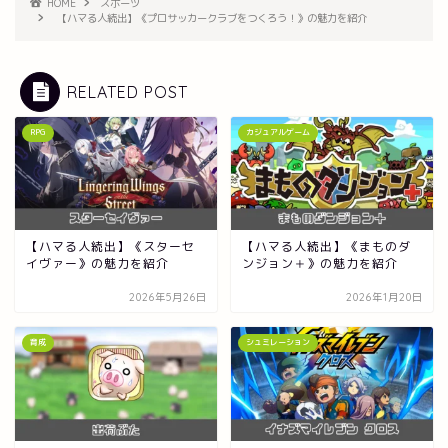
HOME
スポーツ
【ハマる人続出】《プロサッカークラブをつくろう！》の魅力を紹介
RELATED POST
RPG
カジュアルゲーム
【ハマる人続出】《スターセ
【ハマる人続出】《まものダ
イヴァー》の魅力を紹介
ンジョン＋》の魅力を紹介
2026年5月26日
2026年1月20日
育成
シュミレーション