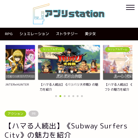
RPG
シュミレーション
ストラテジー
美少女
カジュアルゲーム
カジュアルゲーム
《バリバリ大作戦》の魅
【ハマる人続出】《ハートピアスローライ
【ハマる人続出】《ACE
フ》の魅力を紹介
紹介
アクション
PR
【ハマる人続出】《Subway Surfers
City》の魅力を紹介