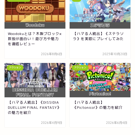
Woodokuとは？木製ブロック×
【ハマる人続出】《ステラソ
数独が面白い！遊び方や魅力
ラ》を実際にプレイしてみた
を徹底レビュー
2026年8月6日
2025年10月20日
アクション
アクション
【ハマる人続出】《DISSIDIA
【ハマる人続出】
DUELLUM FINAL FANTASY》
《Pictonico!》の魅力を紹介
の魅力を紹介
2026年4月9日
2026年6月4日