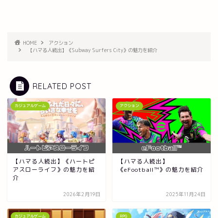
HOME
アクション
【ハマる人続出】《Subway Surfers City》の魅力を紹介
RELATED POST
カジュアルゲーム
アクション
【ハマる人続出】《ハートピ
【ハマる人続出】
アスローライフ》の魅力を紹
《eFootball™》の魅力を紹介
介
2026年2月19日
2025年11月24日
カジュアルゲーム
RPG