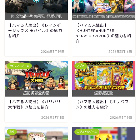
【ハマる人続出】《レインボ
【ハマる人続出】
ーシックス モバイル》の魅力
《HUNTER×HUNTER
を紹介
NEN×SURVIVOR》の魅力を紹
介
2026年3月19日
2026年3月16日
カジュアルゲーム
アプリ
【ハマる人続出】《バリバリ
【ハマる人続出】《オリパワ
大作戦》の魅力を紹介
ン》の魅力を紹介
2026年3月11日
2026年3月9日
育成
カジュアルゲーム