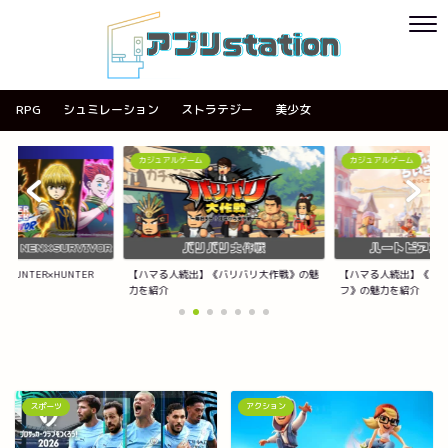
RPG
シュミレーション
ストラテジー
美少女
カジュアルゲーム
カジュアルゲーム
UNTER×HUNTER
【ハマる人続出】《バリバリ大作戦》の魅
【ハマる人続出】《ハ
力を紹介
フ》の魅力を紹介
スポーツ
アクション