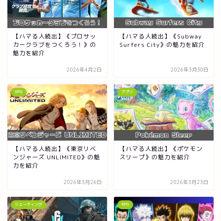
【ハマる人続出】《プロサッ
【ハマる人続出】《Subway
カークラブをつくろう！》の
Surfers City》の魅力を紹介
魅力を紹介
2026年4月2日
2026年3月30日
RPG
アプリ
【ハマる人続出】《東京リベ
【ハマる人続出】《ポケモン
ンジャーズ UNLIMITED》の魅
スリープ》の魅力を紹介
力を紹介
2026年3月26日
2026年3月23日
シューティング
RPG