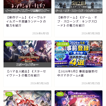
【新作ゲーム】《イーヴルテ
【新作ゲーム】《ゲーム・オ
イルズ～不思議ランド～》の
ブ・スローンズ：キングスロ
魅力を紹介
ード》の魅力を紹介
2026年6月1日
2026年5月28日
RPG
まとめ記事
【ハマる人続出】《スターセ
【2026年5月】事前登録受付
イヴァー》の魅力を紹介
中スマホゲーム4選
2026年5月26日
2026年5月25日
RPG
RPG