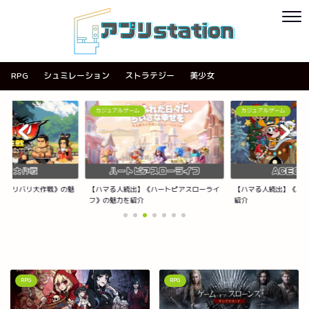
RPG
シュミレーション
ストラテジー
美少女
カジュアルゲーム
カジュアルゲーム
《バリバリ大作戦》の魅
【ハマる人続出】《ハートピアスローライ
【ハマる人続出】《ACE
フ》の魅力を紹介
紹介
RPG
RPG