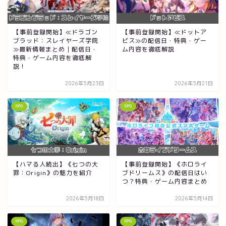
【事前登録開始】≪ドラゴン
【事前登録開始】≪ドットア
ブラッド：スレイヤーズ学院
ビス≫の配信日・特典・ゲー
≫最新情報まとめ｜配信日・
ム内容を徹底解説
特典・ゲーム内容を徹底解
説！
2026年5月23日
2026年5月21日
RPG
RPG
【ハマる人続出】《七つの大
【事前登録開始】《ホロライ
罪：Origin》の魅力を紹介
ブドリームス》の配信日はい
つ？特典・ゲーム内容まとめ
2026年5月18日
2026年5月14日
RPG
RPG