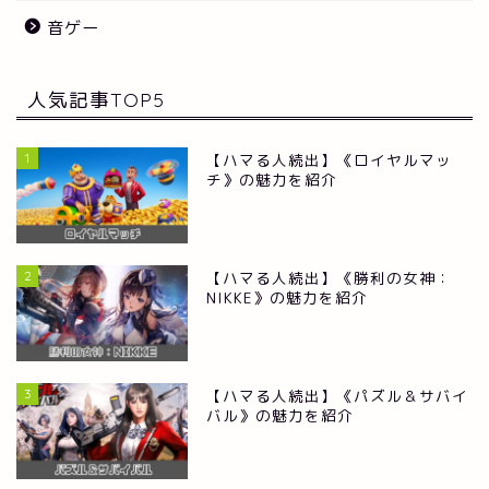
音ゲー
人気記事TOP5
1
【ハマる人続出】《ロイヤルマッ
チ》の魅力を紹介
2
【ハマる人続出】《勝利の女神：
NIKKE》の魅力を紹介
3
【ハマる人続出】《パズル＆サバイ
バル》の魅力を紹介
RPG