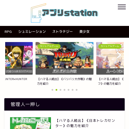
RPG
シュミレーション
ストラテジー
美少女
カジュアルゲーム
カジュアルゲーム
UNTER×HUNTER
【ハマる人続出】《バリバリ大作戦》の魅
【ハマる人続出】《ハ
力を紹介
フ》の魅力を紹介
管理人一押し
【ハマる人続出】《日本トレカセン
ター》の魅力を紹介