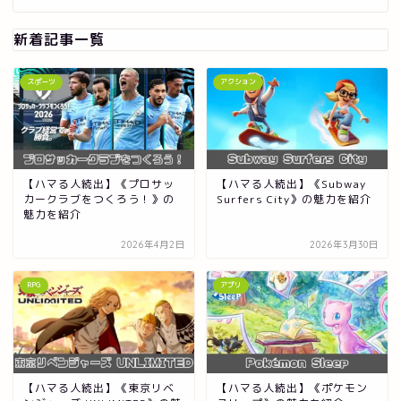
新着記事一覧
スポーツ
アクション
【ハマる人続出】《プロサッ
【ハマる人続出】《Subway
カークラブをつくろう！》の
Surfers City》の魅力を紹介
魅力を紹介
2026年4月2日
2026年3月30日
RPG
アプリ
【ハマる人続出】《東京リベ
【ハマる人続出】《ポケモン