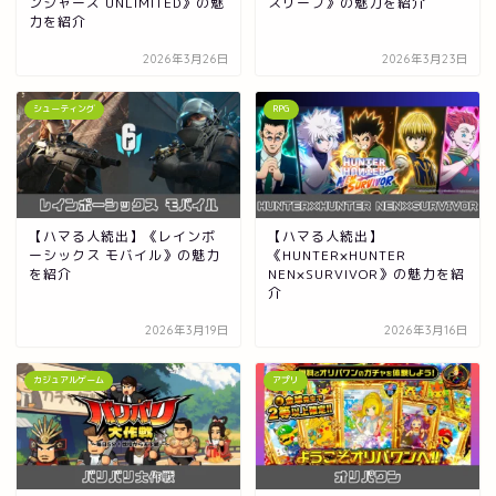
ンジャーズ UNLIMITED》の魅
スリープ》の魅力を紹介
力を紹介
2026年3月26日
2026年3月23日
シューティング
RPG
【ハマる人続出】《レインボ
【ハマる人続出】
ーシックス モバイル》の魅力
《HUNTER×HUNTER
を紹介
NEN×SURVIVOR》の魅力を紹
介
2026年3月19日
2026年3月16日
カジュアルゲーム
アプリ